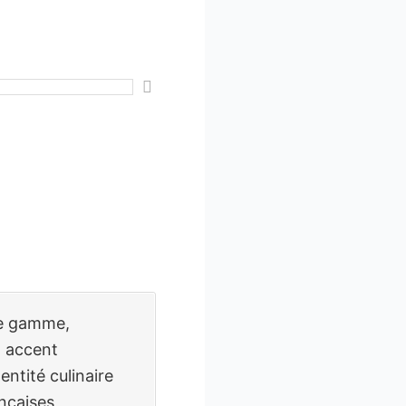
de gamme,
n accent
entité culinaire
ançaises