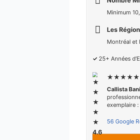
Nombre Mi
Minimum 10
Les Région
Montréal et 
✓
25
+
Ann
ées
d’E
★★★★★ 
Callista Ban
professionne
exemplaire :
56 Google R