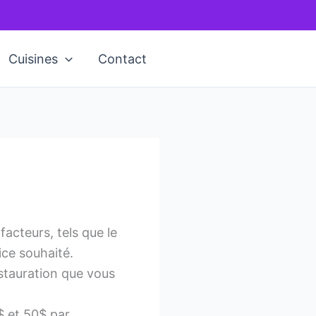
Cuisines
Contact
facteurs, tels que le
ice souhaité.
estauration que vous
$ et 50$ par