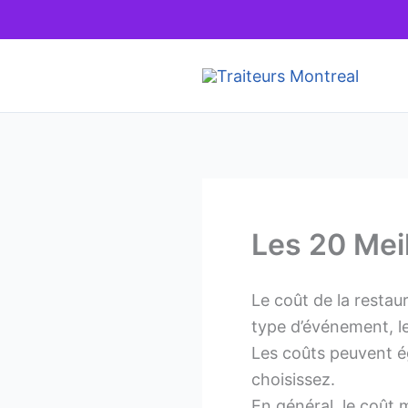
Skip
to
content
Les 20 Mei
Le coût de la restaur
type d’événement, le
Les coûts peuvent ég
choisissez.
En général, le coût 