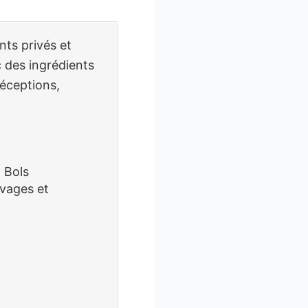
nts privés et
 des ingrédients
réceptions,
t Bols
uvages et