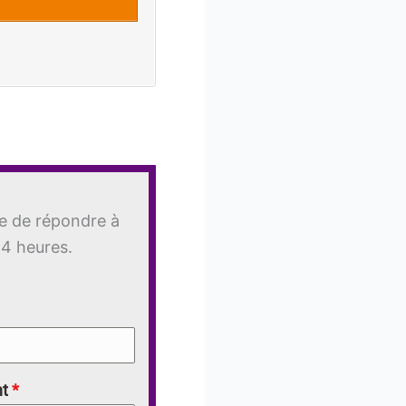
le de répondre à
24 heures.
nt
*