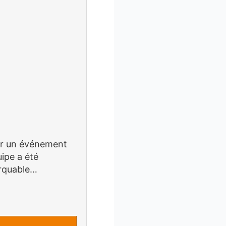
ur un événement
ipe a été
arquable…