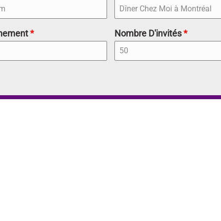
énement
*
Nombre D'invités
*