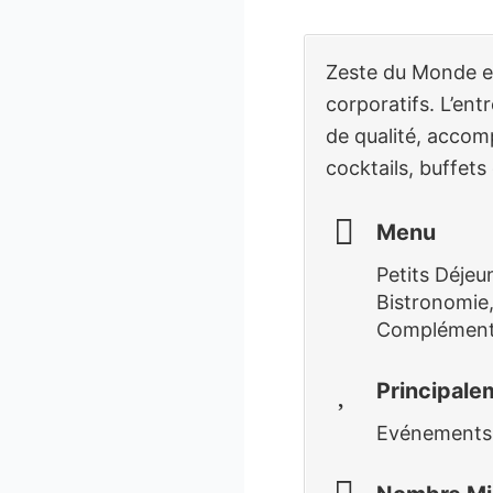
Zeste du Monde es
corporatifs. L’en
de qualité, accom
cocktails, buffet
Menu
Petits Déjeu
Bistronomie,
Complémen
Principal
Ev
énements 