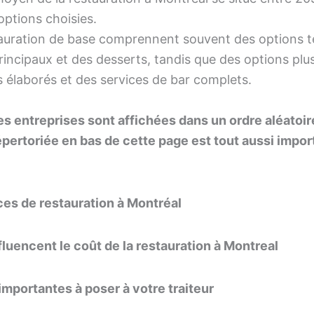
options choisies.
tauration de base comprennent souvent des options te
rincipaux et des desserts, tandis que des options pl
us élaborés et des services de bar complets.
es entreprises sont affichées dans un ordre aléatoire
épertoriée en bas de cette page est tout aussi impor
ces de restauration à Montréal
services de restauration
fluencent le coût de la restauration à Montreal
importantes à poser à votre traiteur